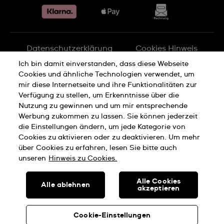
Verkaufs- und Lieferbedingungen
Vertrag widerrufen
Datenschutzerklärung
Cookies Hinweis
Ich bin damit einverstanden, dass diese Webseite
Cookies und ähnliche Technologien verwendet, um
Nutzungsbedingungen
Impressum
mir diese Internetseite und ihre Funktionalitäten zur
Verfügung zu stellen, um Erkenntnisse über die
Nutzung zu gewinnen und um mir entsprechende
SWISS MADE
Werbung zukommen zu lassen. Sie können jederzeit
die Einstellungen ändern, um jede Kategorie von
Cookies zu aktivieren oder zu deaktivieren. Um mehr
© SWATCH AG 2026, ALLE RECHTE VORBEHALTEN: SWISS
über Cookies zu erfahren, lesen Sie bitte auch
WATCHES
unseren
Hinweis zu Cookies.
Alle Cookies
Alle ablehnen
akzeptieren
Cookie-Einstellungen