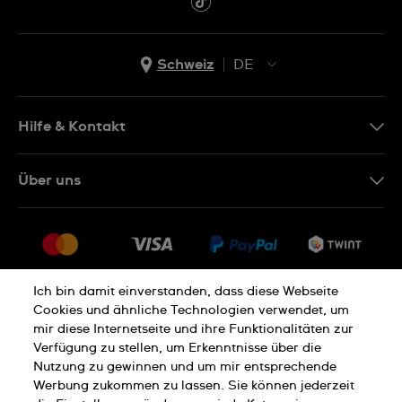
Schweiz
DE
EN
DE
Hilfe & Kontakt
IT
Kontakt Online Shop
Über uns
FR
FAQ
Presse
Lieferung
Jobs
Rückgaberecht
Sitemap
Verkaufs- und Lieferbedingungen
Ich bin damit einverstanden, dass diese Webseite
Cookies und ähnliche Technologien verwendet, um
Vertrag widerrufen
mir diese Internetseite und ihre Funktionalitäten zur
Verfügung zu stellen, um Erkenntnisse über die
Datenschutzerklärung
Cookies Hinweis
Nutzung zu gewinnen und um mir entsprechende
Werbung zukommen zu lassen. Sie können jederzeit