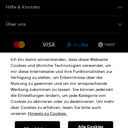
DE
Hilfe & Kontakt
IT
Kontakt Online Shop
Über uns
FR
FAQ
Presse
Lieferung
Jobs
Rückgaberecht
Sitemap
Verkaufs- und Lieferbedingungen
Ich bin damit einverstanden, dass diese Webseite
Cookies und ähnliche Technologien verwendet, um
Vertrag widerrufen
mir diese Internetseite und ihre Funktionalitäten zur
Verfügung zu stellen, um Erkenntnisse über die
Datenschutzerklärung
Cookies Hinweis
Nutzung zu gewinnen und um mir entsprechende
Werbung zukommen zu lassen. Sie können jederzeit
die Einstellungen ändern, um jede Kategorie von
Cookies zu aktivieren oder zu deaktivieren. Um mehr
Nutzungsbedingungen
Impressum
über Cookies zu erfahren, lesen Sie bitte auch
unseren
Hinweis zu Cookies.
SWISS MADE
Alle Cookies