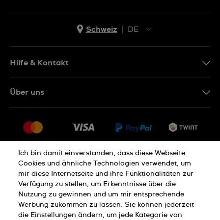
Schweiz
DE
EN
DE
Hilfe & Kontakt
IT
Kontakt Online Shop
Über uns
FR
FAQ
Presse
Lieferung
Jobs
Rückgaberecht
Sitemap
Verkaufs- und Lieferbedingungen
Ich bin damit einverstanden, dass diese Webseite
Cookies und ähnliche Technologien verwendet, um
Vertrag widerrufen
mir diese Internetseite und ihre Funktionalitäten zur
Verfügung zu stellen, um Erkenntnisse über die
Nutzung zu gewinnen und um mir entsprechende
Datenschutzerklärung
Cookies Hinweis
Werbung zukommen zu lassen. Sie können jederzeit
die Einstellungen ändern, um jede Kategorie von