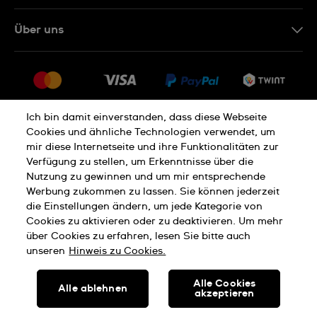
IT
Kontakt Online Shop
Über uns
FR
FAQ
Presse
Lieferung
Jobs
Rückgaberecht
Sitemap
Verkaufs- und Lieferbedingungen
Ich bin damit einverstanden, dass diese Webseite
Cookies und ähnliche Technologien verwendet, um
Vertrag widerrufen
mir diese Internetseite und ihre Funktionalitäten zur
Verfügung zu stellen, um Erkenntnisse über die
Nutzung zu gewinnen und um mir entsprechende
Datenschutzerklärung
Cookies Hinweis
Werbung zukommen zu lassen. Sie können jederzeit
die Einstellungen ändern, um jede Kategorie von
Cookies zu aktivieren oder zu deaktivieren. Um mehr
Nutzungsbedingungen
Impressum
über Cookies zu erfahren, lesen Sie bitte auch
unseren
Hinweis zu Cookies.
SWISS MADE
Alle Cookies
Alle ablehnen
akzeptieren
© SWATCH AG 2026, ALLE RECHTE VORBEHALTEN: SWISS