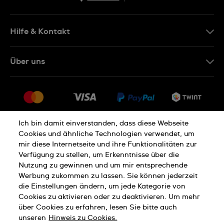
EN
DE
Hilfe & Kontakt
IT
Kontakt Online Shop
Über uns
FR
FAQ
Presse
Lieferung
Jobs
Rückgaberecht
Sitemap
Verkaufs- und Lieferbedingungen
Ich bin damit einverstanden, dass diese Webseite
Cookies und ähnliche Technologien verwendet, um
Vertrag widerrufen
mir diese Internetseite und ihre Funktionalitäten zur
Verfügung zu stellen, um Erkenntnisse über die
Nutzung zu gewinnen und um mir entsprechende
Datenschutzerklärung
Cookies Hinweis
Werbung zukommen zu lassen. Sie können jederzeit
die Einstellungen ändern, um jede Kategorie von
Cookies zu aktivieren oder zu deaktivieren. Um mehr
Nutzungsbedingungen
Impressum
über Cookies zu erfahren, lesen Sie bitte auch
unseren
Hinweis zu Cookies.