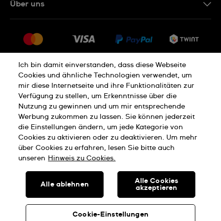
Über uns
FR
FAQ
Presse
Lieferung
Jobs
Rückgaberecht
Sitemap
Verkaufs- und Lieferbedingungen
Ich bin damit einverstanden, dass diese Webseite
Cookies und ähnliche Technologien verwendet, um
Vertrag widerrufen
mir diese Internetseite und ihre Funktionalitäten zur
Verfügung zu stellen, um Erkenntnisse über die
Nutzung zu gewinnen und um mir entsprechende
Datenschutzerklärung
Cookies Hinweis
Werbung zukommen zu lassen. Sie können jederzeit
die Einstellungen ändern, um jede Kategorie von
Cookies zu aktivieren oder zu deaktivieren. Um mehr
Nutzungsbedingungen
Impressum
über Cookies zu erfahren, lesen Sie bitte auch
unseren
Hinweis zu Cookies.
SWISS MADE
Alle Cookies
Alle ablehnen
akzeptieren
© SWATCH AG 2026, ALLE RECHTE VORBEHALTEN: SWISS
WATCHES
Cookie-Einstellungen