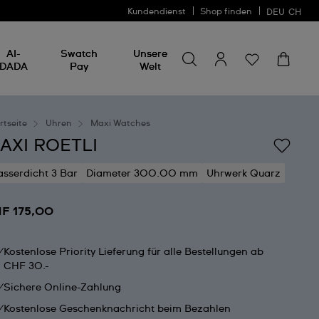
Kundendienst
Shop finden
DEU
CH
Nach etwas suchen
Nach
AI-
Swatch
Unsere
etwas
DADA
Pay
Welt
suchen
rtseite
Uhren
Maxi Watches
AXI ROETLI
sserdicht 3 Bar
Diameter 300.00 mm
Uhrwerk Quarz
F 175,00
Kostenlose Priority Lieferung für alle Bestellungen ab
CHF 30.-
Sichere Online-Zahlung
Kostenlose Geschenknachricht beim Bezahlen