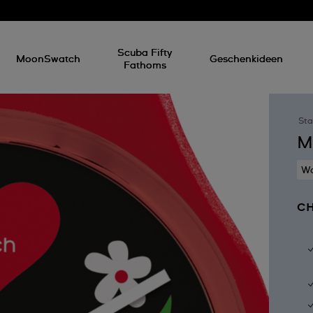
Scuba Fifty
MoonSwatch
Geschenkideen
Fathoms
Sta
M
Wa
CH