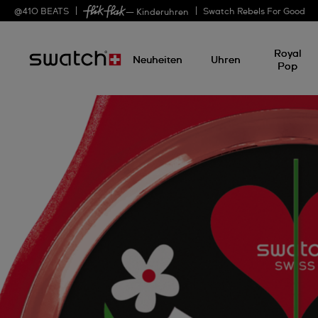
@
410
BEATS
Swatch Rebels For Good
— Kinderuhren
Royal
Neuheiten
Uhren
Pop