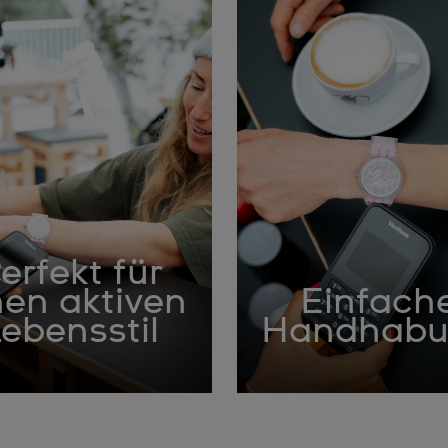
erfekt für
nen aktiven
Einfach
ebensstil
Handhab