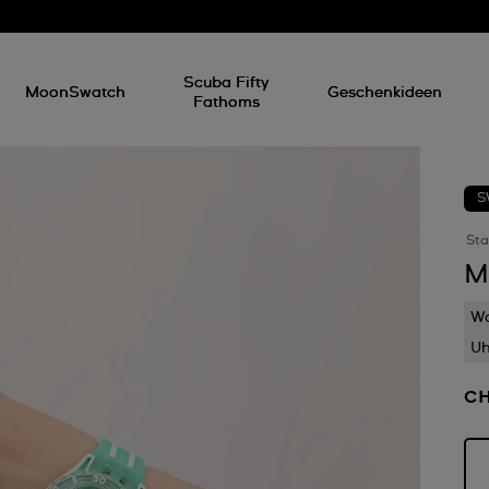
Scuba Fifty
MoonSwatch
Geschenkideen
Fathoms
S
Sta
M
Wa
Uh
CH