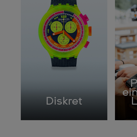
P
ei
Diskret
L