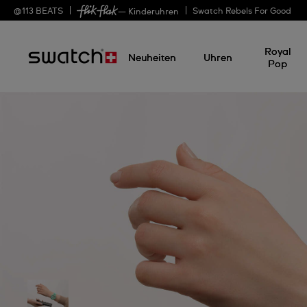
@
113
BEATS
Swatch Rebels For Good
— Kinderuhren
Royal
Neuheiten
Uhren
Pop