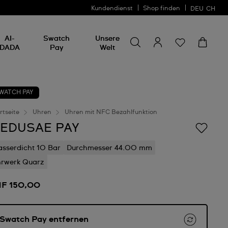
Kundendienst
Shop finden
DEU
CH
Nach etwas suchen
Nach
AI-
Swatch
Unsere
etwas
DADA
Pay
Welt
suchen
WATCH PAY
rtseite
Uhren
Uhren mit NFC Bezahlfunktion
EDUSAE PAY
sserdicht 10 Bar
Durchmesser 44.00 mm
rwerk Quarz
F 150,00
Swatch Pay entfernen