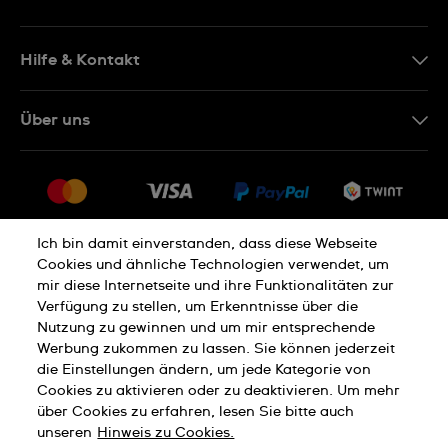
EN
DE
Hilfe & Kontakt
IT
Kontakt Online Shop
Über uns
FR
FAQ
Presse
Lieferung
Jobs
Rückgaberecht
Sitemap
Verkaufs- und Lieferbedingungen
Ich bin damit einverstanden, dass diese Webseite
Cookies und ähnliche Technologien verwendet, um
Vertrag widerrufen
mir diese Internetseite und ihre Funktionalitäten zur
Verfügung zu stellen, um Erkenntnisse über die
Nutzung zu gewinnen und um mir entsprechende
Datenschutzerklärung
Cookies Hinweis
Werbung zukommen zu lassen. Sie können jederzeit
die Einstellungen ändern, um jede Kategorie von
Cookies zu aktivieren oder zu deaktivieren. Um mehr
Nutzungsbedingungen
Impressum
über Cookies zu erfahren, lesen Sie bitte auch
unseren
Hinweis zu Cookies.