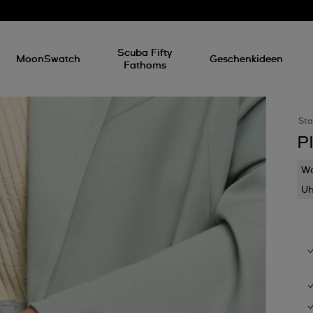
Scuba Fifty
MoonSwatch
Geschenkideen
Fathoms
Sta
P
Wa
Uh