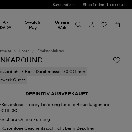
Kundendienst
Shop finden
DEU
CH
Nach etwas suchen
Nach
AI-
Swatch
Unsere
etwas
DADA
Pay
Welt
suchen
rtseite
Uhren
Edelstahluhren
INKAROUND
sserdicht 3 Bar
Durchmesser 33.00 mm
rwerk Quarz
DEFINITIV AUSVERKAUFT
Kostenlose Priority Lieferung für alle Bestellungen ab
CHF 30.-
Sichere Online-Zahlung
Kostenlose Geschenknachricht beim Bezahlen