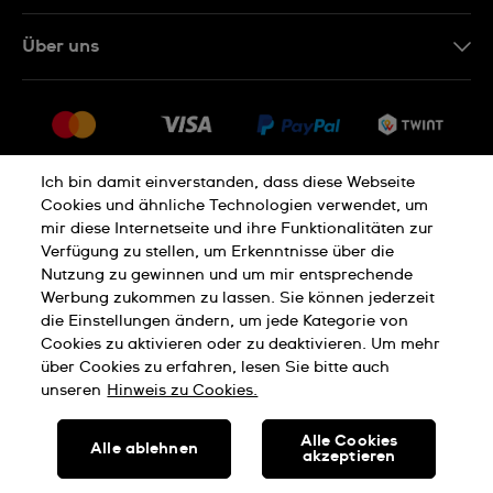
IT
Kontakt Online Shop
Über uns
FR
FAQ
Presse
Lieferung
Jobs
Rückgaberecht
Sitemap
Verkaufs- und Lieferbedingungen
Ich bin damit einverstanden, dass diese Webseite
Cookies und ähnliche Technologien verwendet, um
Vertrag widerrufen
mir diese Internetseite und ihre Funktionalitäten zur
Verfügung zu stellen, um Erkenntnisse über die
Nutzung zu gewinnen und um mir entsprechende
Datenschutzerklärung
Cookies Hinweis
Werbung zukommen zu lassen. Sie können jederzeit
die Einstellungen ändern, um jede Kategorie von
Cookies zu aktivieren oder zu deaktivieren. Um mehr
Nutzungsbedingungen
Impressum
über Cookies zu erfahren, lesen Sie bitte auch
unseren
Hinweis zu Cookies.
SWISS MADE
Alle Cookies
Alle ablehnen
akzeptieren
© SWATCH AG 2026, ALLE RECHTE VORBEHALTEN: SWISS