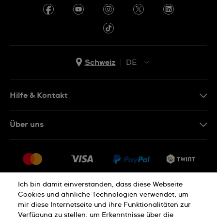
Schweiz
DE
EN
DE
Hilfe & Kontakt
IT
Kontakt Online Shop
Über uns
FR
FAQ
Presse
Lieferung
Jobs
Rückgaberecht
Sitemap
Verkaufs- und Lieferbedingungen
Ich bin damit einverstanden, dass diese Webseite
Cookies und ähnliche Technologien verwendet, um
Vertrag widerrufen
mir diese Internetseite und ihre Funktionalitäten zur
Verfügung zu stellen, um Erkenntnisse über die