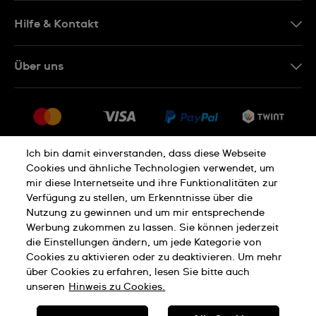
DE
Hilfe & Kontakt
IT
Kontakt Online Shop
Über uns
FR
FAQ
Presse
Lieferung
Jobs
Rückgaberecht
Sitemap
Verkaufs- und Lieferbedingungen
Ich bin damit einverstanden, dass diese Webseite
Cookies und ähnliche Technologien verwendet, um
Vertrag widerrufen
mir diese Internetseite und ihre Funktionalitäten zur
Verfügung zu stellen, um Erkenntnisse über die
Nutzung zu gewinnen und um mir entsprechende
Datenschutzerklärung
Cookies Hinweis
Werbung zukommen zu lassen. Sie können jederzeit
die Einstellungen ändern, um jede Kategorie von
Cookies zu aktivieren oder zu deaktivieren. Um mehr
Nutzungsbedingungen
Impressum
über Cookies zu erfahren, lesen Sie bitte auch
unseren
Hinweis zu Cookies.
SWISS MADE