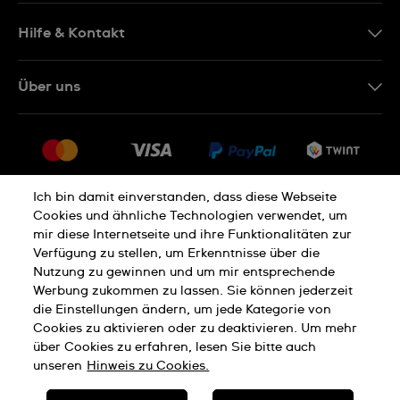
DE
Hilfe & Kontakt
IT
Kontakt Online Shop
Über uns
FR
FAQ
Presse
Lieferung
Jobs
Rückgaberecht
Sitemap
Verkaufs- und Lieferbedingungen
Ich bin damit einverstanden, dass diese Webseite
Cookies und ähnliche Technologien verwendet, um
Vertrag widerrufen
mir diese Internetseite und ihre Funktionalitäten zur
Verfügung zu stellen, um Erkenntnisse über die
Nutzung zu gewinnen und um mir entsprechende
Datenschutzerklärung
Cookies Hinweis
Werbung zukommen zu lassen. Sie können jederzeit
die Einstellungen ändern, um jede Kategorie von
Cookies zu aktivieren oder zu deaktivieren. Um mehr
Nutzungsbedingungen
Impressum
über Cookies zu erfahren, lesen Sie bitte auch
unseren
Hinweis zu Cookies.
SWISS MADE