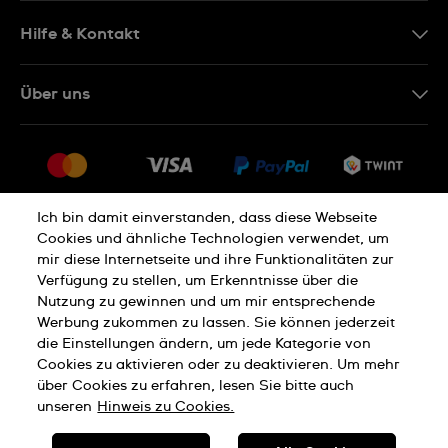
DE
Hilfe & Kontakt
IT
Kontakt Online Shop
Über uns
FR
FAQ
Presse
Lieferung
Jobs
Rückgaberecht
Sitemap
Verkaufs- und Lieferbedingungen
Ich bin damit einverstanden, dass diese Webseite
Cookies und ähnliche Technologien verwendet, um
Vertrag widerrufen
mir diese Internetseite und ihre Funktionalitäten zur
Verfügung zu stellen, um Erkenntnisse über die
Nutzung zu gewinnen und um mir entsprechende
Datenschutzerklärung
Cookies Hinweis
Werbung zukommen zu lassen. Sie können jederzeit
die Einstellungen ändern, um jede Kategorie von
Cookies zu aktivieren oder zu deaktivieren. Um mehr
Nutzungsbedingungen
Impressum
über Cookies zu erfahren, lesen Sie bitte auch
unseren
Hinweis zu Cookies.
SWISS MADE