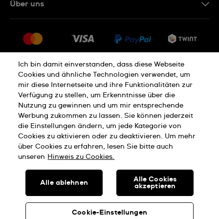
Über uns
FR
FAQ
Presse
Lieferung
Jobs
Rückgaberecht
Sitemap
Verkaufs- und Lieferbedingungen
Ich bin damit einverstanden, dass diese Webseite
Cookies und ähnliche Technologien verwendet, um
Vertrag widerrufen
mir diese Internetseite und ihre Funktionalitäten zur
Verfügung zu stellen, um Erkenntnisse über die
Nutzung zu gewinnen und um mir entsprechende
Datenschutzerklärung
Cookies Hinweis
Werbung zukommen zu lassen. Sie können jederzeit
die Einstellungen ändern, um jede Kategorie von
Cookies zu aktivieren oder zu deaktivieren. Um mehr
Nutzungsbedingungen
Impressum
über Cookies zu erfahren, lesen Sie bitte auch
unseren
Hinweis zu Cookies.
SWISS MADE
Alle Cookies
Alle ablehnen
akzeptieren
© SWATCH AG 2026, ALLE RECHTE VORBEHALTEN: SWISS
WATCHES
Cookie-Einstellungen