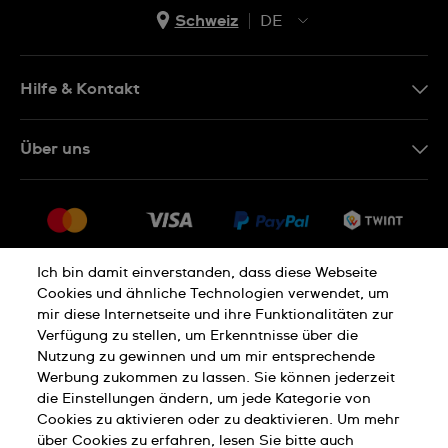
Schweiz
DE
EN
DE
Hilfe & Kontakt
IT
Kontakt Online Shop
Über uns
FR
FAQ
Presse
Lieferung
Jobs
Rückgaberecht
Sitemap
Verkaufs- und Lieferbedingungen
Ich bin damit einverstanden, dass diese Webseite
Cookies und ähnliche Technologien verwendet, um
Vertrag widerrufen
mir diese Internetseite und ihre Funktionalitäten zur
Verfügung zu stellen, um Erkenntnisse über die
Nutzung zu gewinnen und um mir entsprechende
Datenschutzerklärung
Cookies Hinweis
Werbung zukommen zu lassen. Sie können jederzeit
die Einstellungen ändern, um jede Kategorie von
Cookies zu aktivieren oder zu deaktivieren. Um mehr
Nutzungsbedingungen
Impressum
über Cookies zu erfahren, lesen Sie bitte auch