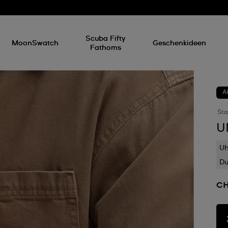
Scuba Fifty
MoonSwatch
Geschenkideen
Fathoms
A
Sta
U
Uh
D
CH