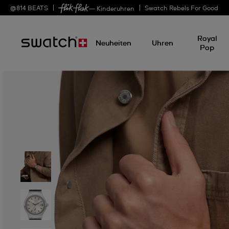
@
814
BEATS
Swatch Rebels For Good
— Kinderuhren
Royal
Neuheiten
Uhren
Pop