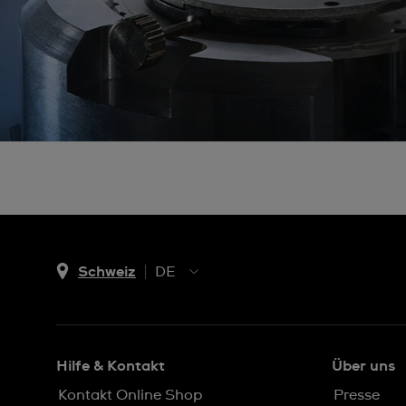
Schweiz
DE
EN
DE
IT
Hilfe & Kontakt
Über uns
FR
Kontakt Online Shop
Presse