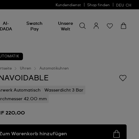
Kundendienst
Shop finden
DEU
CH
Nach etwas suchen
Nach
AI-
Swatch
Unsere
etwas
DADA
Pay
Welt
suchen
UTOMATIK
rtseite
Uhren
Automatikuhren
NAVOIDABLE
rwerk Automatisch
Wasserdicht 3 Bar
urchmesser 42.00 mm
F 220,00
Zum Warenkorb hinzufügen