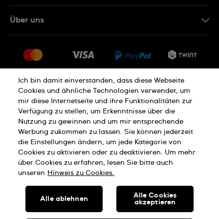
IT
Kontakt Online Shop
Über uns
FR
FAQ
Presse
Lieferung
Jobs
Rückgaberecht
Sitemap
Verkaufs- und Lieferbedingungen
Ich bin damit einverstanden, dass diese Webseite
Cookies und ähnliche Technologien verwendet, um
Vertrag widerrufen
mir diese Internetseite und ihre Funktionalitäten zur
Verfügung zu stellen, um Erkenntnisse über die
Nutzung zu gewinnen und um mir entsprechende
Datenschutzerklärung
Cookies Hinweis
Werbung zukommen zu lassen. Sie können jederzeit
die Einstellungen ändern, um jede Kategorie von
Cookies zu aktivieren oder zu deaktivieren. Um mehr
Nutzungsbedingungen
Impressum
über Cookies zu erfahren, lesen Sie bitte auch
unseren
Hinweis zu Cookies.
SWISS MADE
Alle Cookies
Alle ablehnen
akzeptieren
© SWATCH AG 2026, ALLE RECHTE VORBEHALTEN: SWISS