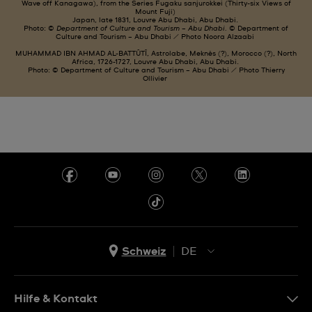
Wave off Kanagawa), from the Series Fugaku sanjurokkei (Thirty-six Views of
Mount Fuji)
Japan, late 1831, Louvre Abu Dhabi, Abu Dhabi.
Photo: ©
Department of Culture and Tourism – Abu Dhabi.
© Department of
Culture and Tourism – Abu Dhabi / Photo Noora Alzaabi
MUHAMMAD IBN AHMAD AL-BATTÛTÎ, Astrolabe, Meknès (?), Morocco (?), North
Africa, 1726-1727, Louvre Abu Dhabi, Abu Dhabi.
Photo: © Department of Culture and Tourism – Abu Dhabi / Photo Thierry
Ollivier
Schweiz
DE
EN
DE
Hilfe & Kontakt