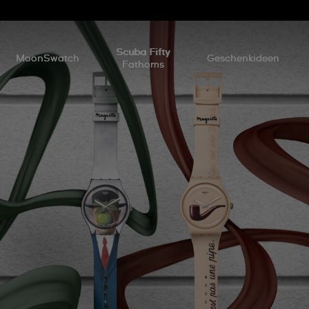
Scuba Fifty
MoonSwatch
Geschenkideen
Fathoms