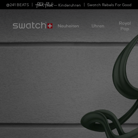
@
241
BEATS
Swatch Rebels For Good
— Kinderuhren
Royal
Neuheiten
Uhren
Pop