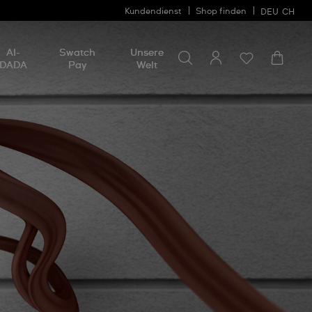
Kundendienst
Shop finden
DEU
CH
Nach etwas suchen
Nach
AI-
Swatch
Unsere
etwas
DADA
Pay
Welt
suchen