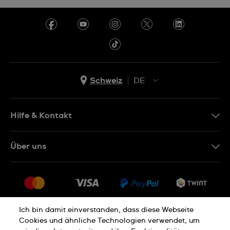
Schweiz
DE
EN
DE
Hilfe & Kontakt
IT
Kontakt Online Shop
Über uns
FR
FAQ
Presse
Lieferung
Jobs
Rückgaberecht
Sitemap
Verkaufs- und Lieferbedingungen
Ich bin damit einverstanden, dass diese Webseite
Cookies und ähnliche Technologien verwendet, um
Vertrag widerrufen