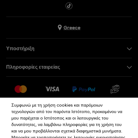
Greece
Υποστήριξη
Επικοινωνήστε Μαζί Μας
Πληροφορίες εταιρείας
Συχνές ερωτήσεις
Press
Αποστολή
Θέσεις Εργασίας
Επιστροφές
Sitemap
Όροι Πώλησης
Συμφωνώ με τη χρήση cookies και παρόμοιων
τεχνολογιών από τον παρόντα Ιστότοπο, προκειμένου να
Κάνε κλικ εδώ για υπαναχώρηση
μου παρέχεται ο Ιστότοπος και οι λειτουργικές του
δυνατότητες, να λαμβάνω πληροφορίες για τη χρήση του
και να μου προβάλλονται σχετικά διαφημιστικά μυνήματα.
Πολιτική Απορρήτου
Πολιτική Cookies
Μπορείτε να τροποποιήσετε τις λειτουργίες ενεργοποίησης