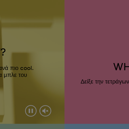
?
WH
ανά πιο cool.
α μπλε του
Δείξε την τετράγω