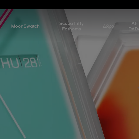
Scuba Fifty
AI-
MoonSwatch
Δώρα
Fathoms
DAD