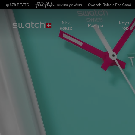
@
878
BEATS
Swatch Rebels For Good
- Παιδικά ρολόγια
Νέες
Royal
Ρολόγια
αφίξεις
Pop