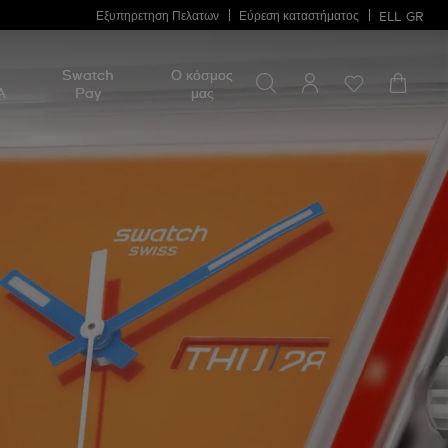
Εξυπηρετηση Πελατων
Εύρεση καταστήματος
ELL
GR
Swatch
Ο κόσμος
A
Pay
μας