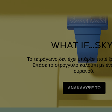
WHAT IF…SKY
Το τετράγωνο δεν έχει υπάρξει ποτέ ξ
Σπάσε το στρογγυλό καλούπι με έν
ουρανού.
ΑΝΑΚΑΛΥΨΕ ΤΟ