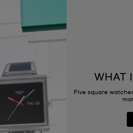
WHAT I
Five square watches
mat