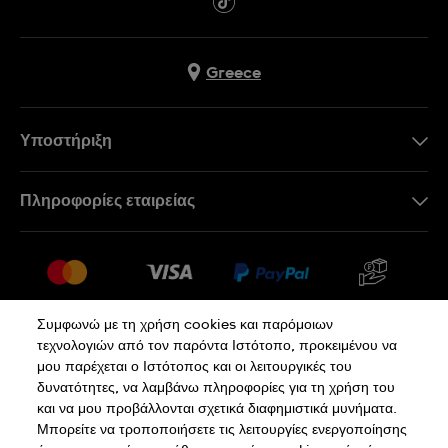
Greece
Υποστήριξη
Επικοινωνήστε Μαζί Μας
Πληροφορίες εταιρείας
Συχνές ερωτήσεις
Press
Αποστολή
Θέσεις Εργασίας
Επιστροφές
Sitemap
Όροι Πώλησης
Συμφωνώ με τη χρήση cookies και παρόμοιων
τεχνολογιών από τον παρόντα Ιστότοπο, προκειμένου να
Κάνε κλικ εδώ για υπαναχώρηση
μου παρέχεται ο Ιστότοπος και οι λειτουργικές του
δυνατότητες, να λαμβάνω πληροφορίες για τη χρήση του
και να μου προβάλλονται σχετικά διαφημιστικά μυνήματα.
Πολιτική Απορρήτου
Πολιτική Cookies
Μπορείτε να τροποποιήσετε τις λειτουργίες ενεργοποίησης