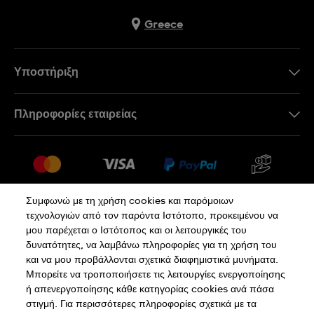
Greece
Υποστήριξη
Επικοινωνήστε Μαζί Μας
Πληροφορίες εταιρείας
Συχνές ερωτήσεις
Press
Αποστολή
Θέσεις Εργασίας
Επιστροφές
Sitemap
Όροι Πώλησης
Συμφωνώ με τη χρήση cookies και παρόμοιων
τεχνολογιών από τον παρόντα Ιστότοπο, προκειμένου να
Κάνε κλικ εδώ για υπαναχώρηση
μου παρέχεται ο Ιστότοπος και οι λειτουργικές του
δυνατότητες, να λαμβάνω πληροφορίες για τη χρήση του
και να μου προβάλλονται σχετικά διαφημιστικά μυνήματα.
Πολιτική Απορρήτου
Πολιτική Cookies
Μπορείτε να τροποποιήσετε τις λειτουργίες ενεργοποίησης
ή απενεργοποίησης κάθε κατηγορίας cookies ανά πάσα
στιγμή. Για περισσότερες πληροφορίες σχετικά με τα
Όροι Χρήσης