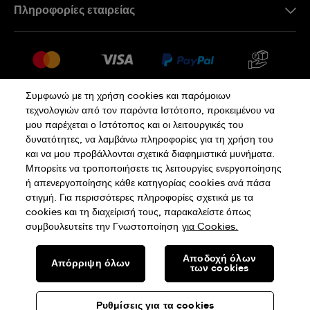
Πληροφορίες εταιρείας
Συχνές ερωτήσεις
Press
Αποστολή
Θέσεις Εργασίας
Επιστροφές
Sitemap
Όροι Πώλησης
Συμφωνώ με τη χρήση cookies και παρόμοιων
τεχνολογιών από τον παρόντα Ιστότοπο, προκειμένου να
Κάνε κλικ εδώ για υπαναχώρηση
μου παρέχεται ο Ιστότοπος και οι λειτουργικές του
δυνατότητες, να λαμβάνω πληροφορίες για τη χρήση του
και να μου προβάλλονται σχετικά διαφημιστικά μυνήματα.
Πολιτική Απορρήτου
Πολιτική Cookies
Μπορείτε να τροποποιήσετε τις λειτουργίες ενεργοποίησης
ή απενεργοποίησης κάθε κατηγορίας cookies ανά πάσα
στιγμή. Για περισσότερες πληροφορίες σχετικά με τα
Όροι Χρήσης
cookies και τη διαχείρισή τους, παρακαλείστε όπως
συμβουλευτείτε την Γνωστοποίηση
για Cookies.
SWISS MADE
Αποδοχή όλων
Απόρριψη όλων
των cookies
© SWATCH AG 2026. ΜΕ ΤΗΝ ΕΠΙΦΥΛΑΞΗ ΚΑΘΕ ΝΟΜΙΚΟΥ
ΔΙΚΑΙΩΜΑΤΟΣ:ΕΛΒΕΤΙΚΑ ΡΟΛΟΓΙΑ
Ρυθμίσεις για τα cookies