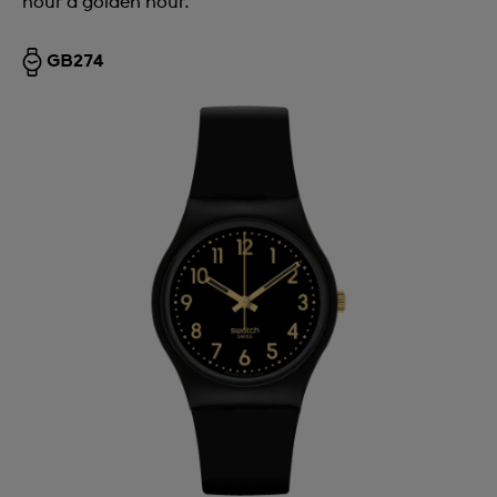
hour a golden hour.
GB274