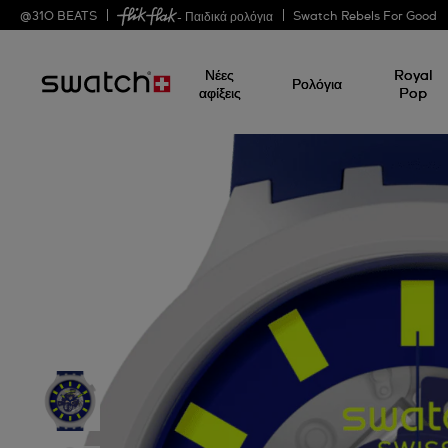
@
310
BEATS
Swatch Rebels For Good
- Παιδικά ρολόγια
Νέες
Royal
Ρολόγια
αφίξεις
Pop