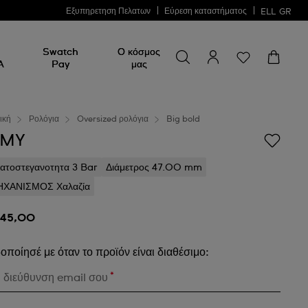
Εξυπηρετηση Πελατων
Εύρεση καταστήματος
ELL
GR
Swatch
Ο κόσμος
A
Pay
μας
ική
Ρολόγια
Oversized ρολόγια
Big bold
IMY
ατοστεγανοτητα 3 Bar
Διάμετρος 47.00 mm
ΧΑΝΙΣΜΟΣ Χαλαζία
145,00
οποίησέ με όταν το προϊόν είναι διαθέσιμο:
*
 διεύθυνση email σου