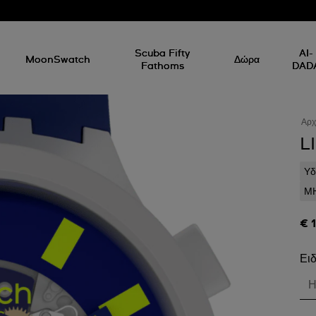
Scuba Fifty
AI-
MoonSwatch
Δώρα
Fathoms
DAD
Αρχ
L
Υδ
ΜΗ
€ 
Ειδ
Η