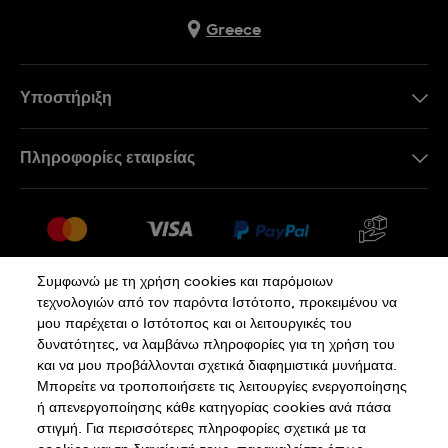
Greece
Υποστήριξη
Επικοινωνήστε Μαζί Μας
Πληροφορίες εταιρείας
Συχνές ερωτήσεις
Press
Αποστολή
Θέσεις Εργασίας
Επιστροφές
Sitemap
Όροι Πώλησης
Συμφωνώ με τη χρήση cookies και παρόμοιων
τεχνολογιών από τον παρόντα Ιστότοπο, προκειμένου να
Κάνε κλικ εδώ για υπαναχώρηση
μου παρέχεται ο Ιστότοπος και οι λειτουργικές του
δυνατότητες, να λαμβάνω πληροφορίες για τη χρήση του
και να μου προβάλλονται σχετικά διαφημιστικά μυνήματα.
Πολιτική Απορρήτου
Πολιτική Cookies
Μπορείτε να τροποποιήσετε τις λειτουργίες ενεργοποίησης
ή απενεργοποίησης κάθε κατηγορίας cookies ανά πάσα
στιγμή. Για περισσότερες πληροφορίες σχετικά με τα
Όροι Χρήσης