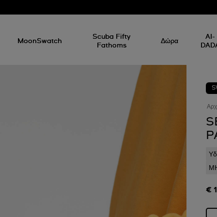
Scuba Fifty
AI-
MoonSwatch
Δώρα
Fathoms
DAD
S
Αρχ
S
P
Υδ
ΜΗ
€ 