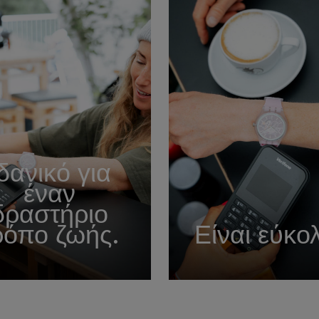
δανικό για
έναν
δραστήριο
ρόπο ζωής.
Είναι εύκο