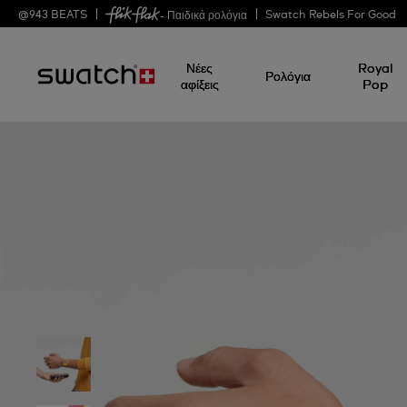
@
943
BEATS
Swatch Rebels For Good
- Παιδικά ρολόγια
Νέες
Royal
Ρολόγια
αφίξεις
Pop