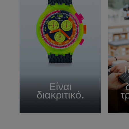
Ι
Είναι
διακριτικό.
τ