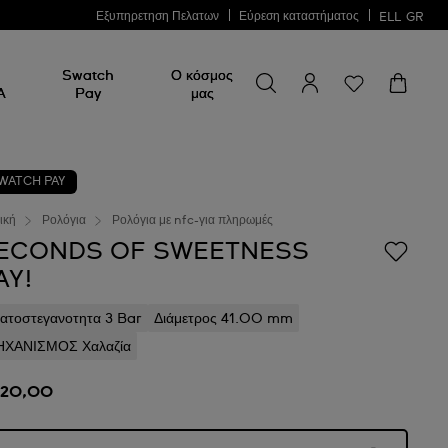
Εξυπηρετηση Πελατων
Εύρεση καταστήματος
ELL
GR
Swatch
Ο κόσμος
A
Pay
μας
WATCH PAY
ική
Ρολόγια
Ρολόγια με nfc-για πληρωμές
ECONDS OF SWEETNESS
AY!
ατοστεγανοτητα 3 Bar
Διάμετρος 41.00 mm
ΧΑΝΙΣΜΟΣ Χαλαζία
120,00