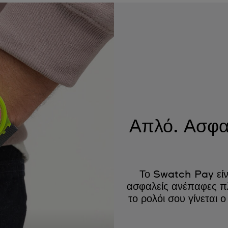
Απλό. Ασφαλ
Το Swatch Pay είν
ασφαλείς ανέπαφες π
το ρολόι σου γίνεται