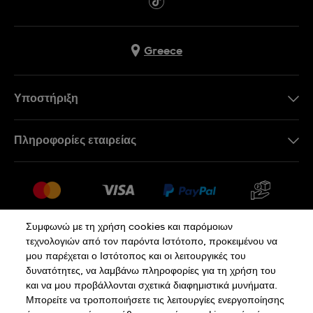
Greece
Υποστήριξη
Επικοινωνήστε Μαζί Μας
Πληροφορίες εταιρείας
Συχνές ερωτήσεις
Press
Αποστολή
Θέσεις Εργασίας
Επιστροφές
Sitemap
Όροι Πώλησης
Συμφωνώ με τη χρήση cookies και παρόμοιων
τεχνολογιών από τον παρόντα Ιστότοπο, προκειμένου να
Κάνε κλικ εδώ για υπαναχώρηση
μου παρέχεται ο Ιστότοπος και οι λειτουργικές του
δυνατότητες, να λαμβάνω πληροφορίες για τη χρήση του
και να μου προβάλλονται σχετικά διαφημιστικά μυνήματα.
Πολιτική Απορρήτου
Πολιτική Cookies
Μπορείτε να τροποποιήσετε τις λειτουργίες ενεργοποίησης