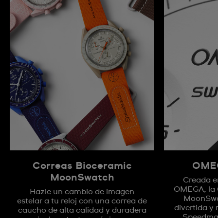
Correas Bioceramic
OMEG
MoonSwatch
Creada e
OMEGA, la 
Hazle un cambio de imagen
MoonSwat
estelar a tu reloj con una correa de
divertida y 
caucho de alta calidad y duradera
Speedma