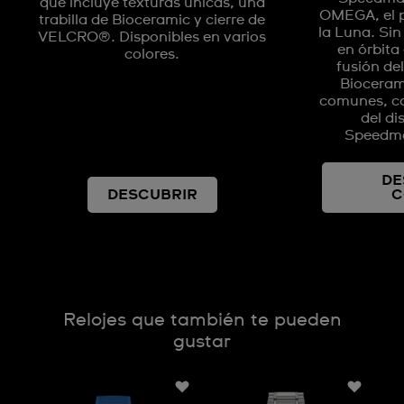
que incluye texturas únicas, una
OMEGA, el pr
trabilla de Bioceramic y cierre de
la Luna. Si
VELCRO®. Disponibles en varios
en órbita
colores.
fusión de
Bioceram
comunes, co
del d
Speedma
DE
DESCUBRIR
C
Relojes que también te pueden
gustar