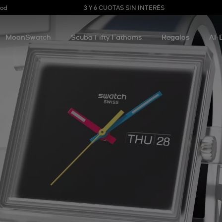
3 Y 6 CUOTAS SIN INTERÉS
ood
MoonSwatch
Scuba Fifty Fathoms
Regalos
AI-