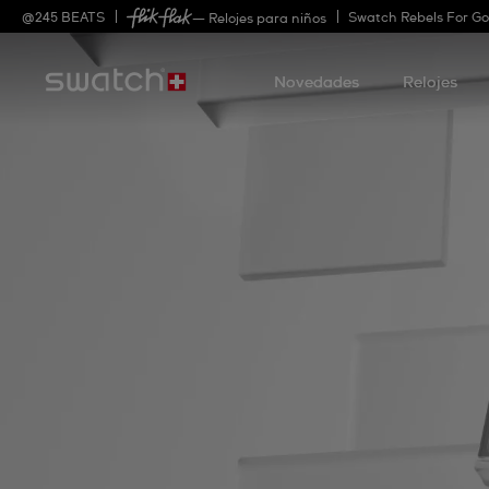
@
245
BEATS
Swatch Rebels For G
— Relojes para niños
Novedades
Relojes