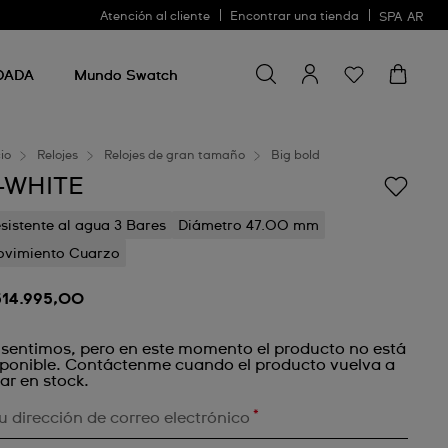
Atención al cliente
Encontrar una tienda
SPA
AR
Buscar algo
Buscar
algo
DADA
Mundo Swatch
cio
Relojes
Relojes de gran tamaño
Big bold
-WHITE
sistente al agua 3 Bares
Diámetro 47.00 mm
vimiento Cuarzo
514.995,00
 sentimos, pero en este momento el producto no está
sponible. Contáctenme cuando el producto vuelva a
ar en stock.
*
u dirección de correo electrónico