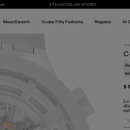
3 Y 6 CUOTAS SIN INTERÉS
ood
MoonSwatch
Scuba Fifty Fathoms
Regalos
AI-
Ini
C
Re
Mo
$ 
Lo
di
est
T