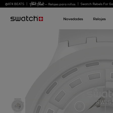
@
874
BEATS
Swatch Rebels For G
— Relojes para niños
Novedades
Relojes