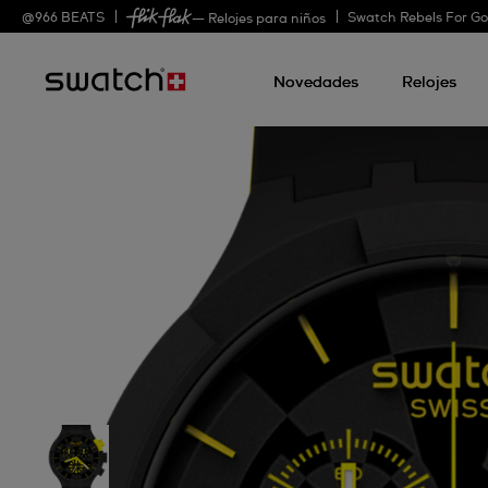
@
966
BEATS
Swatch Rebels For G
— Relojes para niños
Novedades
Relojes