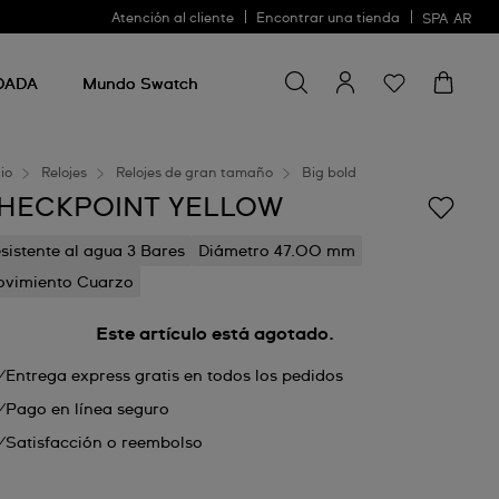
Atención al cliente
Encontrar una tienda
SPA
AR
Buscar algo
Buscar
algo
DADA
Mundo Swatch
cio
Relojes
Relojes de gran tamaño
Big bold
HECKPOINT YELLOW
sistente al agua 3 Bares
Diámetro 47.00 mm
vimiento Cuarzo
Este artículo está agotado.
Entrega express gratis en todos los pedidos
Pago en línea seguro
Satisfacción o reembolso