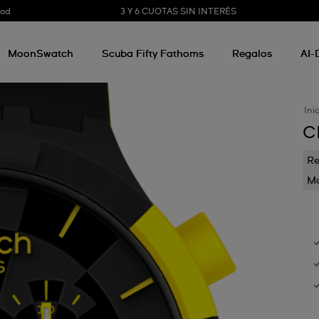
3 Y 6 CUOTAS SIN INTERÉS
ood
MoonSwatch
Scuba Fifty Fathoms
Regalos
AI-
Ini
C
Re
Mo