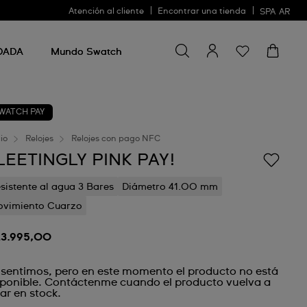
Atención al cliente
Encontrar una tienda
SPA
AR
Buscar algo
Buscar
algo
DADA
Mundo Swatch
WATCH PAY
cio
Relojes
Relojes con pago NFC
LEETINGLY PINK PAY!
sistente al agua 3 Bares
Diámetro 41.00 mm
vimiento Cuarzo
23.995,00
 sentimos, pero en este momento el producto no está
sponible. Contáctenme cuando el producto vuelva a
ar en stock.