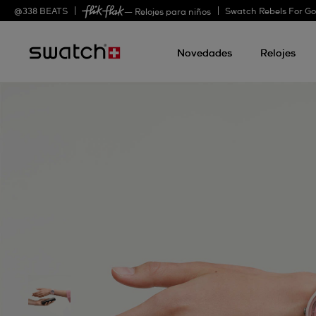
@
338
BEATS
Swatch Rebels For G
— Relojes para niños
Novedades
Relojes