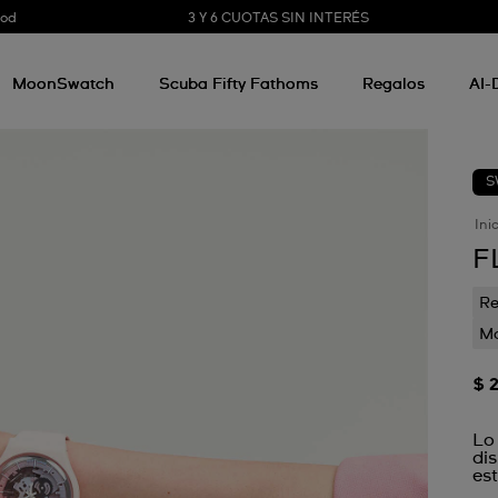
3 Y 6 CUOTAS SIN INTERÉS
ood
MoonSwatch
Scuba Fifty Fathoms
Regalos
AI-
S
Ini
F
Re
Mo
$ 
Lo
di
est