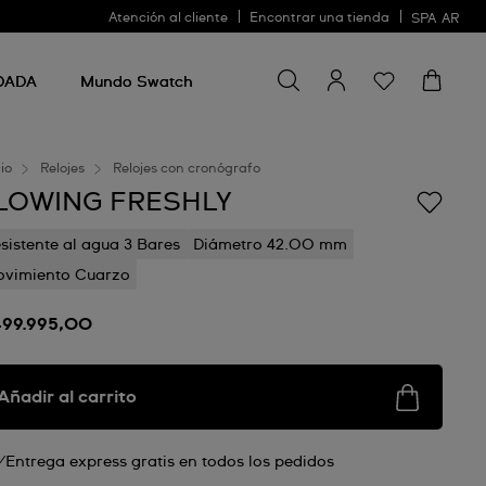
Atención al cliente
Encontrar una tienda
SPA
AR
Buscar algo
Buscar
algo
DADA
Mundo Swatch
cio
Relojes
Relojes con cronógrafo
LOWING FRESHLY
sistente al agua 3 Bares
Diámetro 42.00 mm
vimiento Cuarzo
499.995,00
Añadir al carrito
Entrega express gratis en todos los pedidos