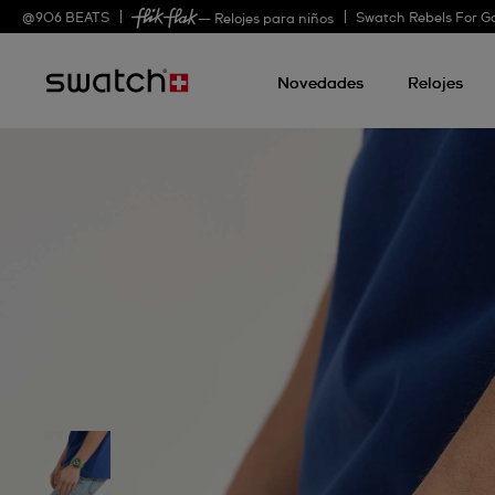
@
906
BEATS
Swatch Rebels For G
— Relojes para niños
Novedades
Relojes