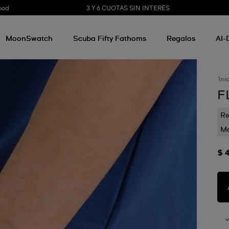
3 Y 6 CUOTAS SIN INTERÉS
ood
MoonSwatch
Scuba Fifty Fathoms
Regalos
AI-
Ini
F
Re
Mo
$ 