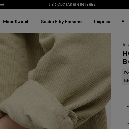
3 Y 6 CUOTAS SIN INTERÉS
ood
MoonSwatch
Scuba Fifty Fathoms
Regalos
AI-
Ini
H
B
Re
Mo