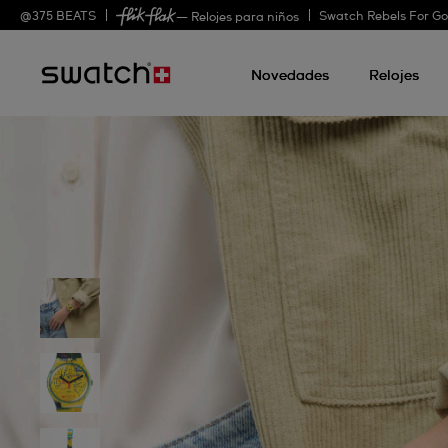
@
375
BEATS
Swatch Rebels For G
— Relojes para niños
Novedades
Relojes