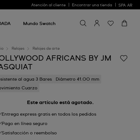
Atención al cliente
Encontrar una tienda
SPA
AR
Buscar algo
Buscar
algo
DADA
Mundo Swatch
cio
Relojes
Relojes de arte
OLLYWOOD AFRICANS BY JM
ASQUIAT
sistente al agua 3 Bares
Diámetro 41.00 mm
vimiento Cuarzo
Este artículo está agotado.
Entrega express gratis en todos los pedidos
Pago en línea seguro
Satisfacción o reembolso