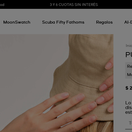
3 Y 6 CUOTAS SIN INTERÉS
ood
MoonSwatch
Scuba Fifty Fathoms
Regalos
AI-
Ini
P
Re
Mo
$ 
Lo
di
est
T