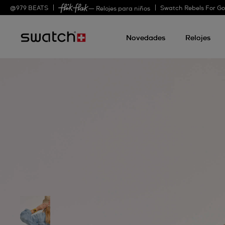
@
979
BEATS
Swatch Rebels For G
— Relojes para niños
Novedades
Relojes