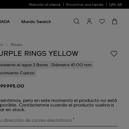
Atención al cliente
Encontrar una tienda
SPA
AR
Buscar algo
Buscar
algo
DADA
Mundo Swatch
cio
Relojes
URPLE RINGS YELLOW
sistente al agua 3 Bares
Diámetro 41.00 mm
vimiento Cuarzo
299.995,00
 sentimos, pero en este momento el producto no está
sponible. Contáctenme cuando el producto vuelva a
ar en stock.
*
u dirección de correo electrónico