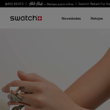
@
852
BEATS
Swatch Rebels For G
— Relojes para niños
Novedades
Relojes