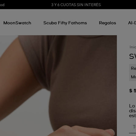
3 Y 6 CUOTAS SIN INTERÉS
ood
MoonSwatch
Scuba Fifty Fathoms
Regalos
AI-
Ini
S
Re
Mo
$ 
Lo
di
est
T