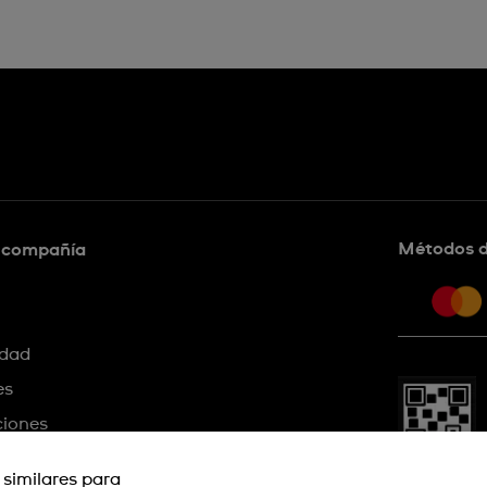
Métodos 
a compañía
idad
es
ciones
 similares para