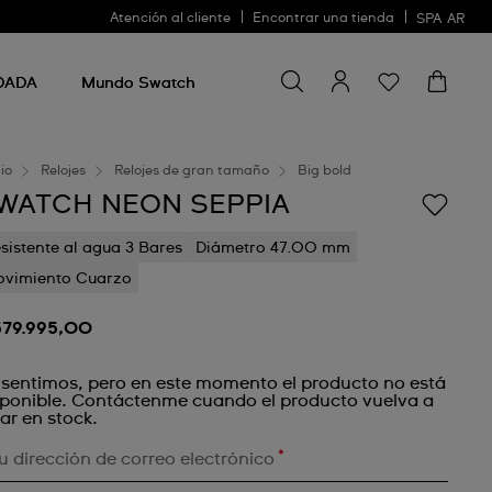
Atención al cliente
Encontrar una tienda
SPA
AR
Buscar algo
Buscar
algo
DADA
Mundo Swatch
cio
Relojes
Relojes de gran tamaño
Big bold
WATCH NEON SEPPIA
sistente al agua 3 Bares
Diámetro 47.00 mm
vimiento Cuarzo
579.995,00
 sentimos, pero en este momento el producto no está
sponible. Contáctenme cuando el producto vuelva a
ar en stock.
*
u dirección de correo electrónico