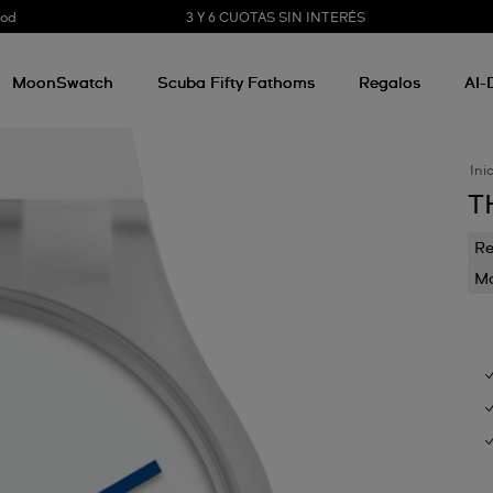
3 Y 6 CUOTAS SIN INTERÉS
ood
MoonSwatch
Scuba Fifty Fathoms
Regalos
AI-
Ini
T
Re
Mo