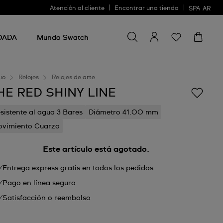
Atención al cliente
Encontrar una tienda
SPA
AR
Buscar algo
Buscar
algo
DADA
Mundo Swatch
cio
Relojes
Relojes de arte
HE RED SHINY LINE
sistente al agua 3 Bares
Diámetro 41.00 mm
vimiento Cuarzo
Este artículo está agotado.
Entrega express gratis en todos los pedidos
Pago en línea seguro
Satisfacción o reembolso