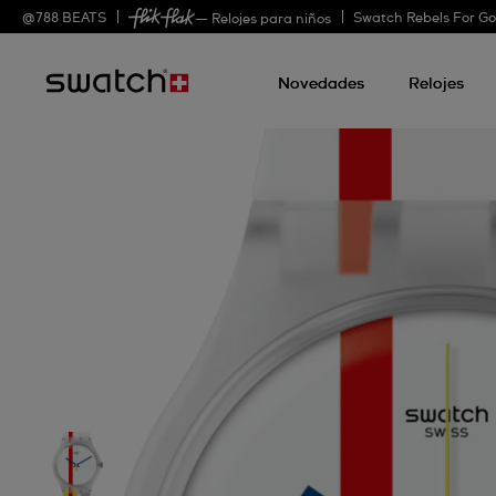
@
788
BEATS
Swatch Rebels For G
— Relojes para niños
Novedades
Relojes