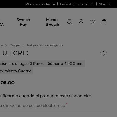
Atención al cliente
Encontrar una tienda
SPA
ES
Busca algo
Busca
-
Swatch
Mundo
algo
DA
Pay
Swatch
cio
Relojes
Relojes con cronógrafo
LUE GRID
sistente al agua 3 Bares
Diámetro 43.00 mm
vimiento Cuarzo
205,00
tificarme cuando el producto esté disponible:
*
u dirección de correo electrónico