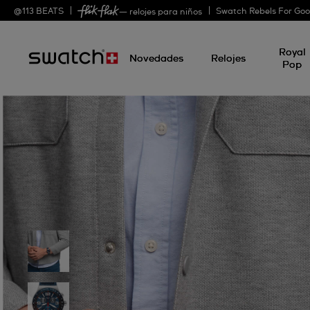
@
113
BEATS
Swatch Rebels For Go
— relojes para niños
Royal
Novedades
Relojes
Pop