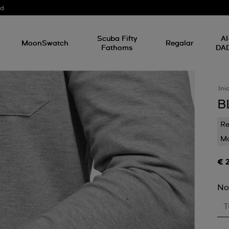
od
Scuba Fifty
AI
MoonSwatch
Regalar
Fathoms
DA
Ini
B
Re
Mo
€ 
No
T