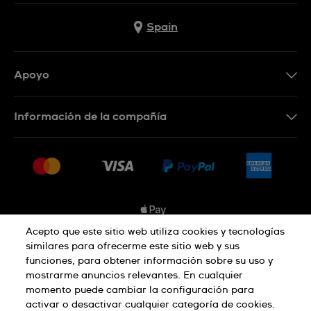
Spain
Apoyo
Contacta con nosotros
Información de la compañía
Preguntas frecuentes
Prensa
Entregas
Empleo
Devoluciones
Sitemap
Condiciones de venta
Sistema de información
Acepto que este sitio web utiliza cookies y tecnologías
similares para ofrecerme este sitio web y sus
Desistimiento del contrato
Aviso de privacidad
Aviso sobre cookies
funciones, para obtener información sobre su uso y
mostrarme anuncios relevantes. En cualquier
momento puede cambiar la configuración para
activar o desactivar cualquier categoría de cookies.
Términos de uso