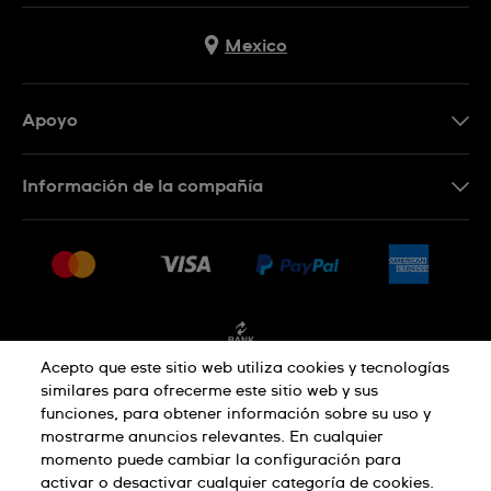
Mexico
Apoyo
Contacto
Información de la compañía
Preguntas frecuentes
Press
Entregas y devoluciones
Empleo
Condiciones de venta
Sitemap
Facturación
Acepto que este sitio web utiliza cookies y tecnologías
similares para ofrecerme este sitio web y sus
funciones, para obtener información sobre su uso y
Política de privacidad
mostrarme anuncios relevantes. En cualquier
momento puede cambiar la configuración para
activar o desactivar cualquier categoría de cookies.
Aviso sobre cookies
Condiciones de uso