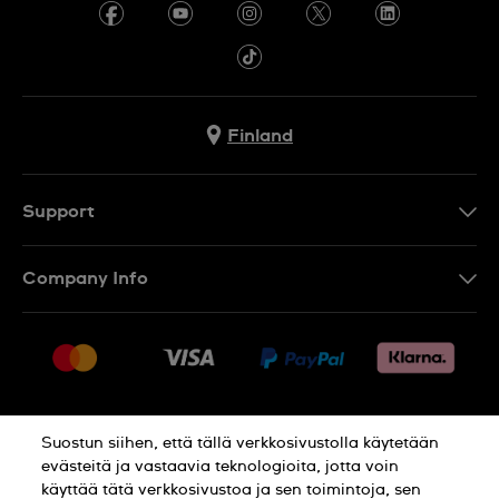
Finland
Support
Ota Yhteyttä
Company Info
UKK
Press
Toimitus
Jobs
Palautukset
Sitemap
Myyntiehdot
Suostun siihen, että tällä verkkosivustolla käytetään
Withdraw from contract
evästeitä ja vastaavia teknologioita, jotta voin
käyttää tätä verkkosivustoa ja sen toimintoja, sen