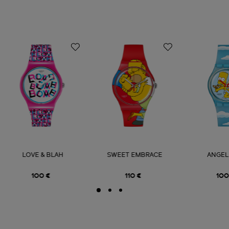
LOVE & BLAH
SWEET EMBRACE
ANGEL
100 €
110 €
100