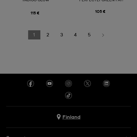
INDIGO GLOW
PERFECTLY GREEN PAY!
105 €
115 €
1
2
3
4
5
Finland