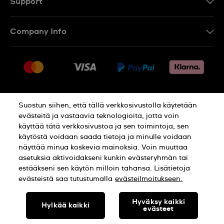
Support
Ota Yhteyttä
Company Info
UKK
Press
Toimitus
Jobs
Palautukset
Sitemap
Myyntiehdot
Suostun siihen, että tällä verkkosivustolla käytetään
Withdraw from contract
evästeitä ja vastaavia teknologioita, jotta voin
käyttää tätä verkkosivustoa ja sen toimintoja, sen
Privacy Policy
Cookie Notice
käytöstä voidaan saada tietoja ja minulle voidaan
näyttää minua koskevia mainoksia. Voin muuttaa
asetuksia aktivoidakseni kunkin evästeryhmän tai
Terms of use
estääkseni sen käytön milloin tahansa. Lisätietoja
evästeistä saa tutustumalla
evästeilmoitukseen.
SWISS MADE
Hyväksy kaikki
Hylkää kaikki
evästeet