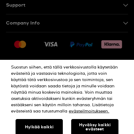
Support
Ota Yhteyttä
Company Info
UKK
Press
Toimitus
Jobs
Palautukset
Sitemap
Myyntiehdot
Suostun siihen, että tällä verkkosivustolla käytetään
Withdraw from contract
evästeitä ja vastaavia teknologioita, jotta voin
käyttää tätä verkkosivustoa ja sen toimintoja, sen
Privacy Policy
Cookie Notice
käytöstä voidaan saada tietoja ja minulle voidaan
näyttää minua koskevia mainoksia. Voin muuttaa
asetuksia aktivoidakseni kunkin evästeryhmän tai
Terms of use
estääkseni sen käytön milloin tahansa. Lisätietoja
evästeistä saa tutustumalla
evästeilmoitukseen.
SWISS MADE
Hyväksy kaikki
Hylkää kaikki
evästeet