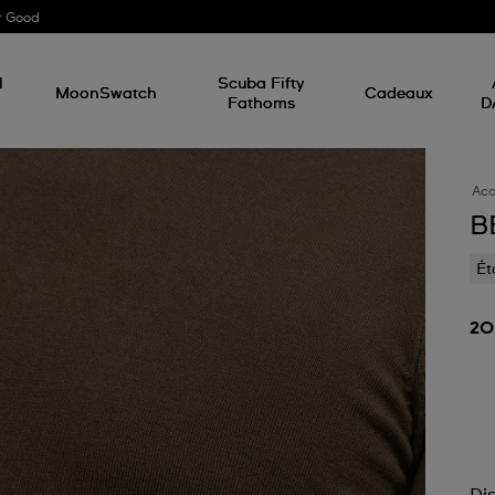
r Good
l
Scuba Fifty
MoonSwatch
Cadeaux
Fathoms
D
Acc
B
Ét
20