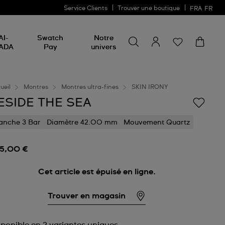
Service Clients
Trouver une boutique
FRA
FR
Rechercher un produit
Rechercher
AI-
Swatch
Notre
un
ADA
Pay
univers
produit
ueil
Montres
Montres ultra-fines
SKIN IRONY
ESIDE THE SEA
anche 3 Bar
Diamètre 42.00 mm
Mouvement Quartz
5,00 €
Cet article est épuisé en ligne.
Trouver en magasin