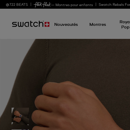
@
722
BEATS
Swatch Rebels Fo
— Montres pour enfants
Roya
Nouveautés
Montres
Pop