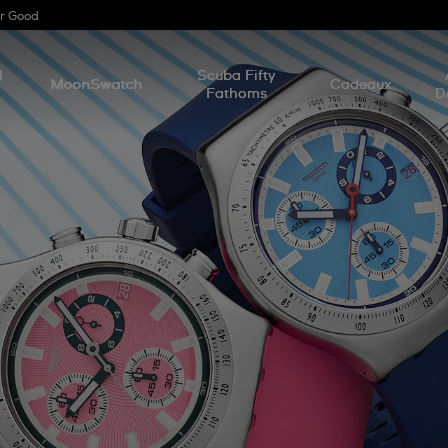
r Good
l
Scuba Fifty
MoonSwatch
Cadeaux
Fathoms
D