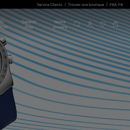
Service Clients
Trouver une boutique
FRA
FR
Rechercher un produit
Rechercher
AI-
Swatch
Notre
un
ADA
Pay
univers
produit