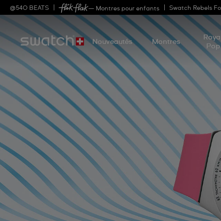
@
540
BEATS
Swatch Rebels Fo
— Montres pour enfants
Roya
Nouveautés
Montres
Pop