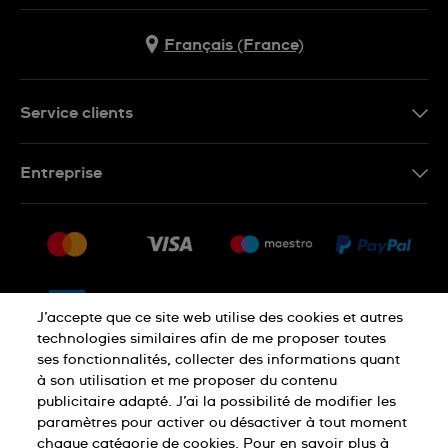
Français (France)
Service clients
Nous contacter
Entreprise
Questions fréquentes
Espace presse
Livraison
Nous rejoindre
Retour
Sitemap
CGV
J’accepte que ce site web utilise des cookies et autres
Droit de rétractation
technologies similaires afin de me proposer toutes
ses fonctionnalités, collecter des informations quant
à son utilisation et me proposer du contenu
Déclaration de confidentialité
publicitaire adapté. J’ai la possibilité de modifier les
paramètres pour activer ou désactiver à tout moment
chaque catégorie de cookies. Pour en savoir plus à
Cookies
Mentions légales